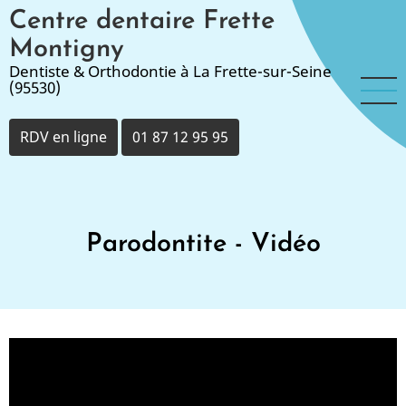
Aller
Centre dentaire Frette
au
Montigny
contenu
Dentiste & Orthodontie à La Frette-sur-Seine
principal
(95530)
RDV en ligne
01 87 12 95 95
Parodontite - Vidéo