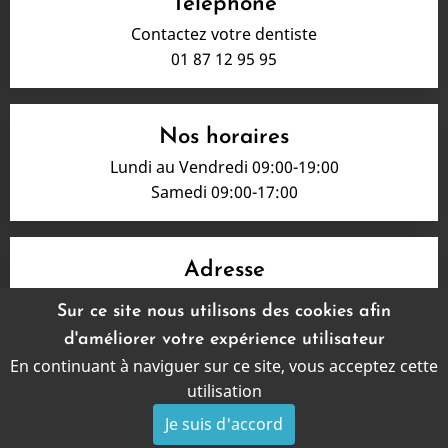
Téléphone
Contactez votre dentiste
01 87 12 95 95
Nos horaires
Lundi au Vendredi 09:00-19:00
Samedi 09:00-17:00
Adresse
45, rue de la Gare
Sur ce site nous utilisons des cookies afin
95530 La Frette sur Seine
d'améliorer votre expérience utilisateur
En continuant à naviguer sur ce site, vous acceptez cette
Mentions légales
utilisation
Le site Dentiste a été réalisé par
www.denti.site
Je suis d'accord