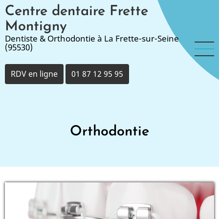
Aller
Centre dentaire Frette
au
Montigny
contenu
Dentiste & Orthodontie à La Frette-sur-Seine
principal
(95530)
RDV en ligne
01 87 12 95 95
Orthodontie