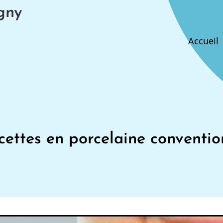
gny
Main
Accueil
navig
cettes en porcelaine conventio