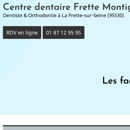
Aller
Centre dentaire Frette Monti
au
Dentiste & Orthodontie à La Frette-sur-Seine (95530)
contenu
principal
RDV en ligne
01 87 12 95 95
Les fa